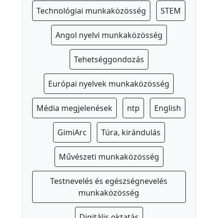
Technológiai munkaközösség
STEM
P
e
Angol nyelvi munkaközösség
d
a
Tehetséggondozás
g
ó
Európai nyelvek munkaközösség
g
u
Média megjelenések
ntp
English
s
o
GimiArc
Túra, kirándulás
k
Művészeti munkaközösség
I
s
Testnevelés és egészségnevelés
k
munkaközösség
o
l
Digitális oktatás