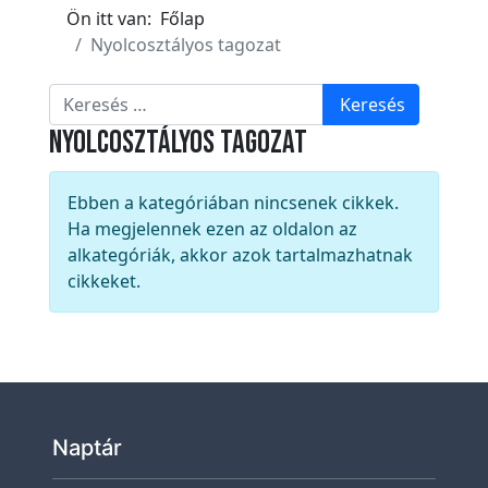
k
Ön itt van:
Főlap
E
Nyolcosztályos tagozat
s
Keresés
e
Keresés
m
Nyolcosztályos tagozat
é
n
Információ
Ebben a kategóriában nincsenek cikkek.
y
Ha megjelennek ezen az oldalon az
e
alkategóriák, akkor azok tartalmazhatnak
k
cikkeket.
T
ö
r
t
é
Naptár
n