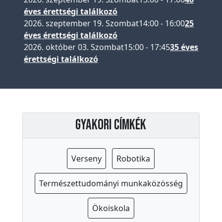
t
éves érettségi találkozó
é
2026. szeptember 19. Szombat
14:00
-
16:00
25
t
éves érettségi találkozó
e
2026. október 03. Szombat
15:00
-
17:45
35 éves
l
érettségi találkozó
i
l
i
s
t
Gyakori címkék
a
A
Verseny
Robotika
l
u
Természettudományi munkaközösség
m
n
Ökoiskola
i