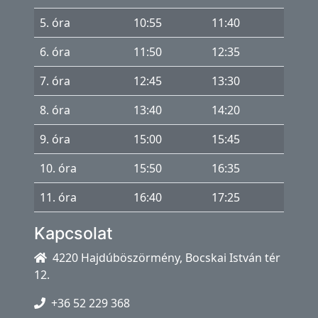
á
s
5. óra
10:55
11:40
6. óra
11:50
12:35
e-
KRÉTA
7. óra
12:45
13:30
Microsoft
8. óra
13:40
14:20
365
9. óra
15:00
15:45
Projektek
10. óra
15:50
16:35
RobotOlimpia
11. óra
16:40
17:25
Kapcsolat
4220 Hajdúböszörmény, Bocskai István tér
12.
+36 52 229 368