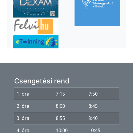
k
T
e
h
e
t
s
é
g
Csengetési rend
g
o
1. óra
7:15
7:50
n
2. óra
8:00
8:45
d
o
3. óra
8:55
9:40
z
4. óra
10:00
10:45