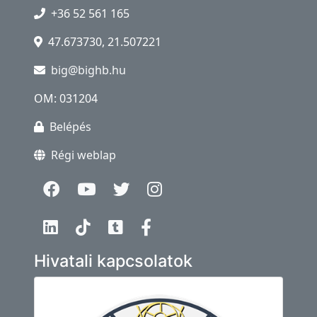
+36 52 561 165
47.673730, 21.507221
big@bighb.hu
OM: 031204
Belépés
Régi weblap
Hivatali kapcsolatok