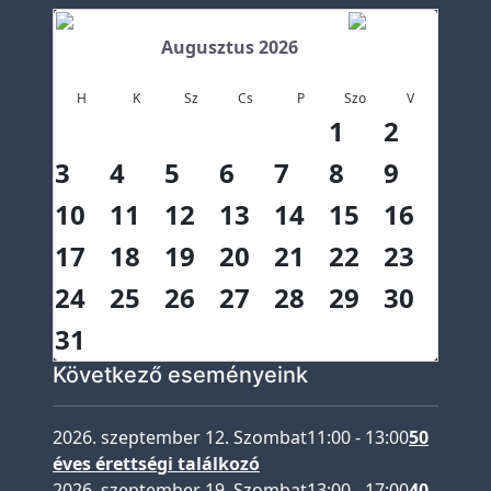
e
t
Augusztus 2026
e
Ö
H
K
Sz
Cs
P
Szo
V
1
2
k
o
3
4
5
6
7
8
9
h
10
11
12
13
14
15
16
í
r
17
18
19
20
21
22
23
e
24
25
26
27
28
29
30
k
31
K
ö
Következő eseményeink
z
z
2026. szeptember 12. Szombat
11:00
-
13:00
50
é
éves érettségi találkozó
2026. szeptember 19. Szombat
13:00
-
17:00
40