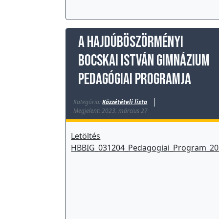
z
o
c
A Hajdúböszörményi
i
á
Bocskai István Gimnázium
l
pedagógiai programja
i
s
Kategória:
Közzétételi lista
s
Megjelent: 2023. március 27
e
g
Letöltés
í
HBBIG_031204_Pedagogiai_Program_20
t
ő
T
a