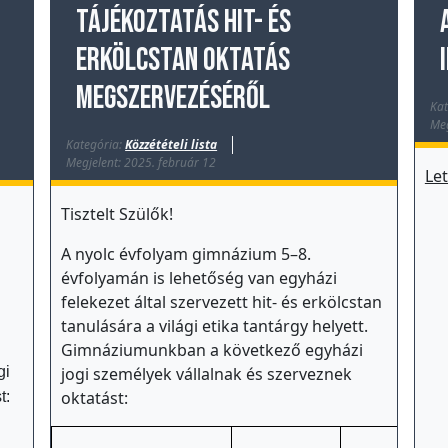
Tájékoztatás hit- és
erkölcstan oktatás
megszervezéséről
Kat
Meg
Kategória:
Közzétételi lista
Megjelent: 2025. február 12
Le
Tisztelt Szülők!
A nyolc évfolyam gimnázium 5–8.
évfolyamán is lehetőség van egyházi
felekezet által szervezett hit- és erkölcstan
tanulására a világi etika tantárgy helyett.
Gimnáziumunkban a következő egyházi
gi
jogi személyek vállalnak és szerveznek
oktatást:
t: