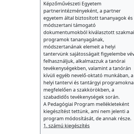
o
Képzőművészeti Egyetem
l
partnerintézményeként, a partner
egyetem által biztosított tananyagok és
a
módszertani támogató
-
dokumentumokból kiválasztott szakma
e
programok tananyagának,
g
módszertanának elemeit a helyi
é
tantervünk sajátosságait figyelembe vé
s
felhasználjuk, alkalmazzuk a tanórai
z
tevékenységekben, valamint a tanórán
s
kívüli egyéb nevelő-oktató munkában, a
helyi tantervi és tantárgyi programokn
é
megfelelően a szakkörökben, a
g
szabadidős tevékenységek során.
ü
A Pedagógiai Program mellékleteként
g
kiegészítést tettünk, ami nem jelenti a
y
program módosítását, de annak része.
1. számú kiegészítés
S