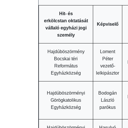
t
Hit- és
e
erkölcstan
oktatását
Ö
Képviselő
vállaló egyházi jogi
k
személy
o
h
Hajdúböszörmény
Loment
í
Bocskai téri
Péter
r
Református
vezető-
e
Egyházközség
lelkipásztor
k
K
Hajdúböszörményi
Bodogán
ö
Görögkatolikus
László
z
Egyházközség
parókus
z
é
t
Hajdúböszörményi
Hasulyó