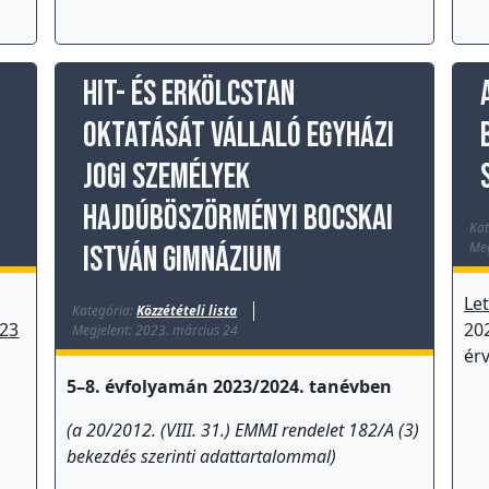
Hit- és erkölcstan
oktatását vállaló egyházi
jogi személyek
Hajdúböszörményi Bocskai
Kat
Meg
István Gimnázium
Le
Kategória:
Közzétételi lista
23
20
Megjelent: 2023. március 24
ér
5–8. évfolyamán 2023/2024. tanévben
(a 20/2012. (VIII. 31.) EMMI rendelet 182/A (3)
bekezdés szerinti adattartalommal)