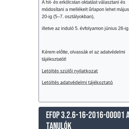
A hit- és erkölcstan oktatást választani és
P
módosítani a mellékelt űrlapon lehet máju
e
20-ig (5–7. osztályokban),
d
illetve az induló 5. évfolyamon június 26-ig
a
g
ó
Kérem előtte, olvassák el az adatvédelmi
g
tájékoztatót!
u
s
Letöltés szülői nyilatkozat
o
Letöltés adatvédelmi tájékoztató
k
I
s
k
EFOP 3.2.6-16-2016-00001 
o
tanulók
l