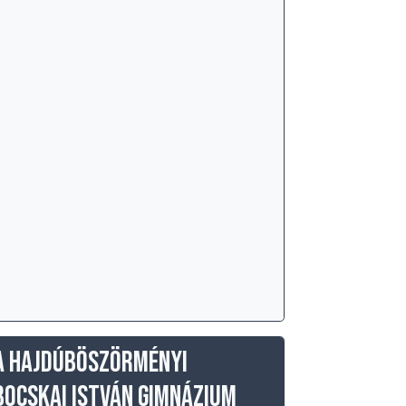
A Hajdúböszörményi
Bocskai István Gimnázium