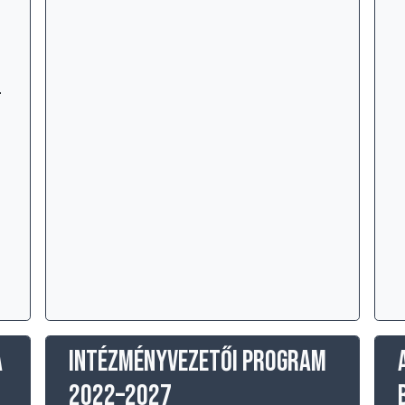
s
.
A
Intézményvezetői program
2022–2027