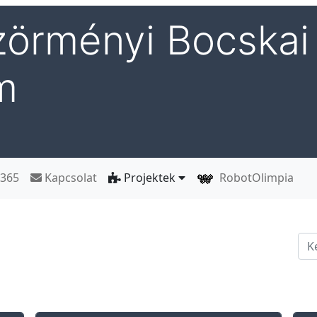
örményi Bocskai 
m
 365
Kapcsolat
Projektek
RobotOlimpia
Ker