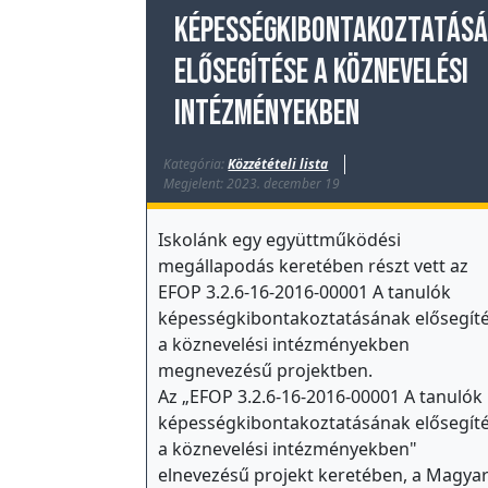
a
képességkibontakoztatás
p
elősegítése a köznevelési
s
intézményekben
z
i
c
Kategória:
Közzétételi lista
Megjelent: 2023. december 19
h
o
Iskolánk egy együttműködési
l
megállapodás keretében részt vett az
ó
EFOP
3
.
2
.
6
-16-
2
016-00001 A tanulók
g
képességkibontakoztatásának elősegít
u
a köznevelési intézményekben
s
megnevezésű projektben.
Az „
EFOP
3
.
2
.
6
-16-
2
016-00001 A tanulók
I
képességkibontakoztatásának elősegít
s
a köznevelési intézményekben"
k
elnevezésű projekt keretében, a Magya