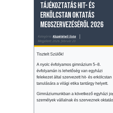
Tájékoztatás hit- és
E
erkölcstan oktatás
s
e
megszervezéséről 2026
m
é
Kategória:
Közzétételi lista
Megjelent: 2026. február 20
n
y
Tisztelt Szülők!
e
k
A nyolc évfolyamos gimnázium 5–8.
T
évfolyamán is lehetőség van egyházi
felekezet által szervezett hit- és erkölcstan
ö
tanulására a világi etika tantárgy helyett.
r
t
Gimnáziumunkban a következő egyházi jo
é
személyek vállalnak és szerveznek oktatás
n
e