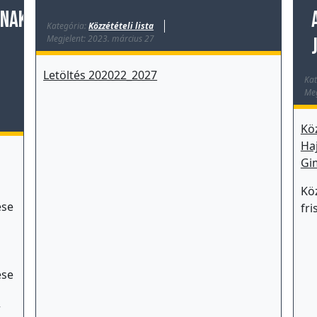
ának
Kategória:
Közzétételi lista
Megjelent: 2023. március 27
Letöltés 202022_2027
Kat
Meg
Köz
Ha
Gi
Köz
ése
fri
ése
r