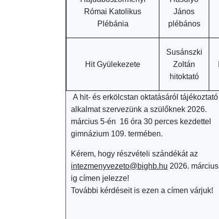
é
Római Katolikus
János
t
Plébánia
plébános
e
l
Susánszki
i
Hit Gyülekezete
Zoltán
l
hitoktató
i
A hit- és erkölcstan oktatásáról tájékoztató
s
alkalmat szervezünk a szülőknek 2026.
t
március 5-én
16 óra 30 perces kezdettel
a
gimnázium
109. termében
.
A
Kérem, hogy részvételi szándékát az
l
intezmenyvezeto@bighb.hu
2026. március
u
ig címen jelezze!
m
További kérdéseit is ezen a címen várjuk!
n
i