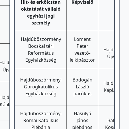
Hit- és erkölcstan
Képviselő
Cím
oktatását vállaló
egyházi jogi
személy
Cím
Hajdúböszörmény
Loment
422
Bocskai téri
Péter
Hajdúböszö
Református
vezető-
4220
Újvárosi u
Egyházközség
lelkipásztor
Hajdúböszörmény,
Újvárosi utca 1.
422
Hajdúböszörményi
Bodogán
Hajdúböszö
Görögkatolikus
László
Káplár Mikl
4220
Egyházközség
parókus
8.
Hajdúböszörmény,
Káplár Miklós utca
8.
Hajdúböszörményi
Hasulyó
406
Római Katolikus
János
Balmazújv
Plébánia
plébános
Kossuth L. 
4060