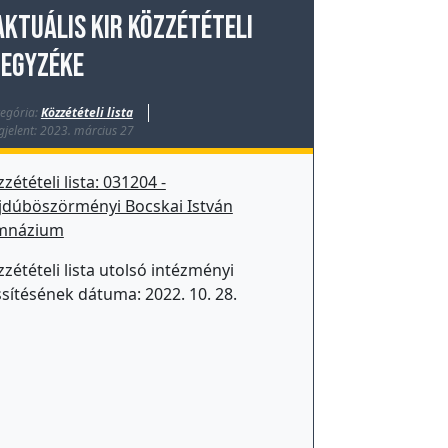
aktuális KIR közzétételi
jegyzéke
egória:
Közzétételi lista
jelent: 2023. március 27
zétételi lista: 031204 -
jdúböszörményi Bocskai István
mnázium
zétételi lista utolsó intézményi
ssítésének dátuma: 2022. 10. 28.