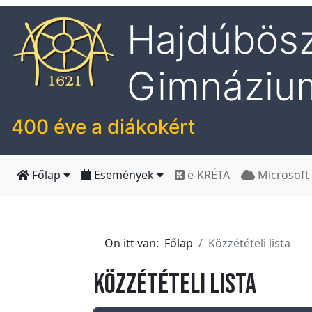
Hajdúbösz
I
Gimnáziu
s
k
o
400 éve a diákokért
l
á
n
Főlap
Események
e-KRÉTA
Microsoft
k
H
Ön itt van:
Főlap
Közzétételi lista
í
r
Közzétételi lista
e
k