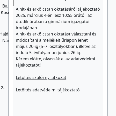
Balmazújváros,
A hit- és erkölcstan oktatásáról tájékoztató
Kossuth L. tér 17.
2025. március 4-én lesz 10:55 órától, az
ötödik órában a gimnázium igazgatói
irodájában.
4220
A hit- és erkölcstan oktatást választani és
Hajdúböszörmény,
módosítani a mellékelt űrlapon lehet
Nánási utca 47.
május 20-ig (5–7. osztályokban), illetve az
induló 5. évfolyamon június 26-ig.
Kérem előtte, olvassák el az adatvédelmi
tájékoztatót!
Letöltés szülői nyilatkozat
 2-
Letöltés adatvédelmi tájékoztató