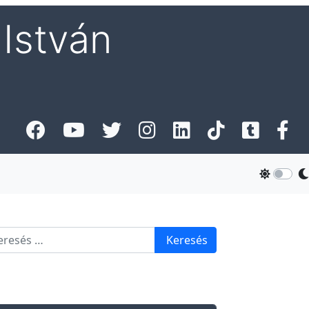
István
esés
Keresés