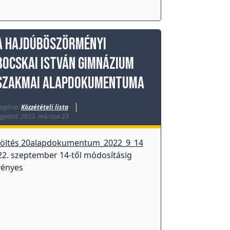
A Hajdúböszörményi
Bocskai István Gimnázium
szakmai alapdokumentuma
egória:
Közzétételi lista
jelent: 2023. március 23
töltés 20alapdokumentum_2022_9_14
22. szeptember 14-től módosításig
vényes