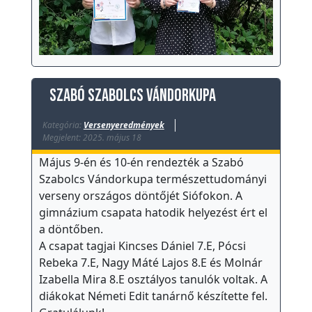
k
T
e
h
Szabó Szabolcs Vándorkupa
e
t
Kategória:
Versenyeredmények
Megjelent: 2025. május 18
s
Május 9-én és 10-én rendezték a Szabó
é
Szabolcs Vándorkupa természettudományi
g
verseny országos döntőjét Siófokon. A
g
gimnázium csapata hatodik helyezést ért el
o
a döntőben.
n
A csapat tagjai Kincses Dániel 7.E, Pócsi
d
Rebeka 7.E, Nagy Máté Lajos 8.E és Molnár
o
Izabella Mira 8.E osztályos tanulók voltak. A
z
diákokat Németi Edit tanárnő készítette fel.