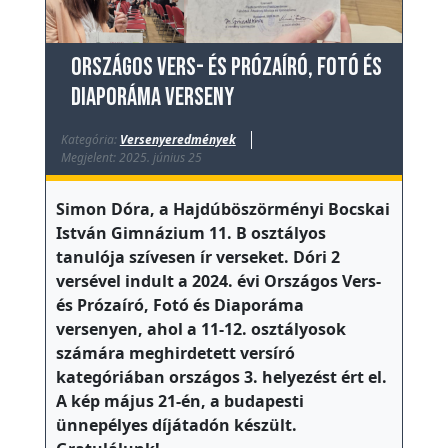
a
p
Országos Vers- és Prózaíró, Fotó és
s
Diaporáma verseny
z
i
Kategória:
Versenyeredmények
c
Megjelent: 2025. június 25
h
o
Simon Dóra, a Hajdúböszörményi Bocskai
István Gimnázium 11. B osztályos
l
tanulója szívesen ír verseket. Dóri 2
ó
versével indult a 2024. évi Országos Vers-
g
és Prózaíró, Fotó és Diaporáma
u
versenyen, ahol a 11-12. osztályosok
s
számára meghirdetett versíró
kategóriában országos 3. helyezést ért el.
I
A kép május 21-én, a budapesti
s
ünnepélyes díjátadón készült.
k