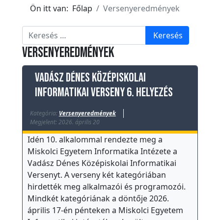
k
Ön itt van:
Főlap
Versenyeredmények
E
s
Keresés
Keresés
e
Versenyeredmények
m
é
Vadász Dénes Középiskolai
n
Informatikai Verseny 6. helyezés
y
e
Kategória:
Versenyeredmények
Megjelent: 2026. április 20
k
Idén 10. alkalommal rendezte meg a
T
Miskolci Egyetem Informatika Intézete a
ö
Vadász Dénes Középiskolai Informatikai
r
Versenyt. A verseny két kategóriában
t
hirdették meg alkalmazói és programozói.
é
Mindkét kategóriának a döntője 2026.
n
április 17-én pénteken a Miskolci Egyetem