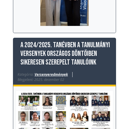
t
é
t
e
l
i
A 2024/2025. tanévben a tanulmányi
l
versenyek országos döntőiben
i
sikeresen szerepelt tanulóink
s
t
Kategória:
Versenyeredmények
a
Megjelent: 2025. december 02
A
l
u
m
n
i