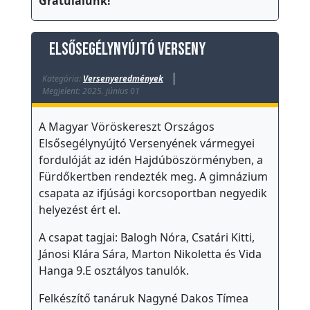
Gratulálunk!
o
l
a
Elsősegélynyújtó verseny
-
Kategória:
Versenyeredmények
e
Megjelent: 2025. június 01
g
é
A Magyar Vöröskereszt Országos
s
Elsősegélynyújtó Versenyének vármegyei
z
fordulóját az idén Hajdúböszörményben, a
s
Fürdőkertben rendezték meg. A gimnázium
csapata az ifjúsági korcsoportban negyedik
é
helyezést ért el.
g
ü
A csapat tagjai: Balogh Nóra, Csatári Kitti,
g
Jánosi Klára Sára, Marton Nikoletta és Vida
y
Hanga 9.E osztályos tanulók.
S
Felkészítő tanáruk Nagyné Dakos Tímea