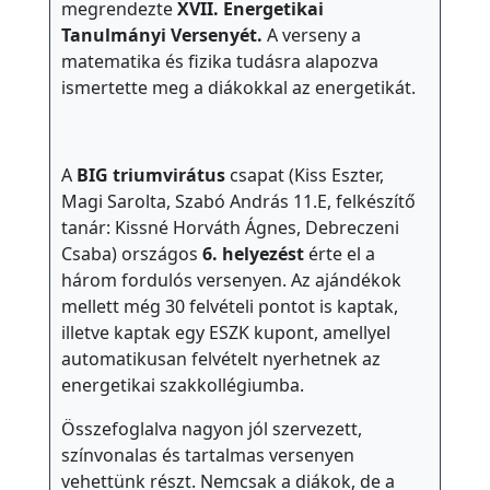
megrendezte
XVII. Energetikai
Tanulmányi Versenyét.
A verseny a
matematika és fizika tudásra alapozva
ismertette meg a diákokkal az energetikát.
A
BIG triumvirátus
csapat (Kiss Eszter,
Magi Sarolta, Szabó András 11.E, felkészítő
tanár: Kissné Horváth Ágnes, Debreczeni
Csaba) országos
6. helyezést
érte el a
három fordulós versenyen. Az ajándékok
mellett még 30 felvételi pontot is kaptak,
illetve kaptak egy ESZK kupont, amellyel
automatikusan felvételt nyerhetnek az
energetikai szakkollégiumba.
Összefoglalva nagyon jól szervezett,
színvonalas és tartalmas versenyen
vehettünk részt. Nemcsak a diákok, de a