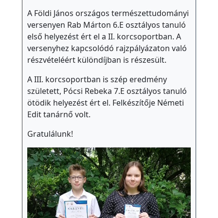
g
A Földi János országos természettudományi
o
versenyen Rab Márton 6.E osztályos tanuló
első helyezést ért el a II. korcsoportban. A
z
versenyhez kapcsolódó rajzpályázaton való
a
részvételéért különdíjban is részesült.
t
o
A III. korcsoportban is szép eredmény
k
született, Pócsi Rebeka 7.E osztályos tanuló
ötödik helyezést ért el. Felkészítője Németi
Edit tanárnő volt.
D
i
Gratulálunk!
á
k
o
k
n
a