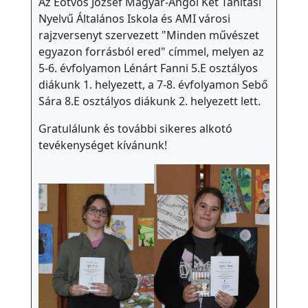
Az Eötvös József Magyar-Angol Két Tanítási
Nyelvű Általános Iskola és AMI városi
rajzversenyt szervezett "Minden művészet
egyazon forrásból ered" címmel, melyen az
5-6. évfolyamon Lénárt Fanni 5.E osztályos
diákunk 1. helyezett, a 7-8. évfolyamon Sebő
Sára 8.E osztályos diákunk 2. helyezett lett.
Gratulálunk és további sikeres alkotó
tevékenységet kívánunk!