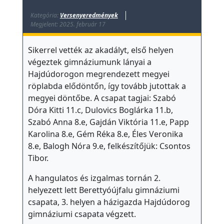
Kategória:
Versenyeredmények
Megjelent: 2025. február 17
Sikerrel vették az akadályt, első helyen
végeztek gimnáziumunk lányai a
Hajdúdorogon megrendezett megyei
röplabda elődöntőn, így tovább jutottak a
megyei döntőbe. A csapat tagjai: Szabó
Dóra Kitti 11.c, Dulovics Boglárka 11.b,
Szabó Anna 8.e, Gajdán Viktória 11.e, Papp
Karolina 8.e, Gém Réka 8.e, Éles Veronika
8.e, Balogh Nóra 9.e, felkészítőjük: Csontos
Tibor.
A hangulatos és izgalmas tornán 2.
helyezett lett Berettyóújfalu gimnáziumi
csapata, 3. helyen a házigazda Hajdúdorog
gimnáziumi csapata végzett.