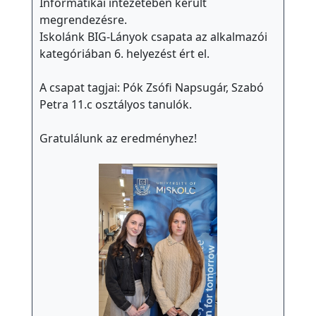
e
Informatikai intézetében került
t
megrendezésre.
Iskolánk BIG-Lányok csapata az alkalmazói
e
kategóriában 6. helyezést ért el.
Ö
k
A csapat tagjai: Pók Zsófi Napsugár, Szabó
o
Petra 11.c osztályos tanulók.
h
Gratulálunk az eredményhez!
í
r
e
k
K
ö
z
z
é