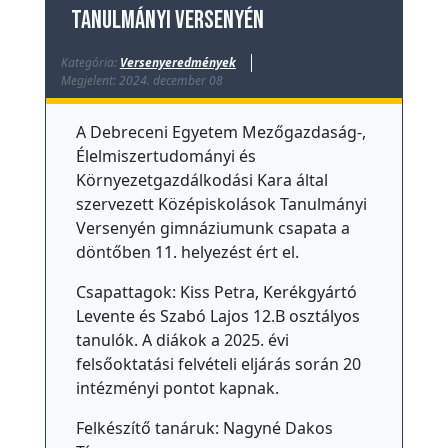
tanulmányi versenyén
Kategória:
Versenyeredmények
Megjelent: 2024. december 08
A Debreceni Egyetem Mezőgazdaság-,
Élelmiszertudományi és
Környezetgazdálkodási Kara által
szervezett Középiskolások Tanulmányi
Versenyén gimnáziumunk csapata a
döntőben 11. helyezést ért el.
Csapattagok: Kiss Petra, Kerékgyártó
Levente és Szabó Lajos 12.B osztályos
tanulók. A diákok a 2025. évi
felsőoktatási felvételi eljárás során 20
intézményi pontot kapnak.
Felkészítő tanáruk: Nagyné Dakos