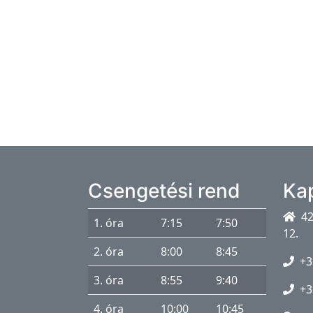
a
p
s
z
i
c
h
o
l
ó
Csengetési rend
Ka
g
42
u
1. óra
7:15
7:50
12.
s
2. óra
8:00
8:45
+3
I
3. óra
8:55
9:40
s
+3
k
4. óra
10:00
10:45