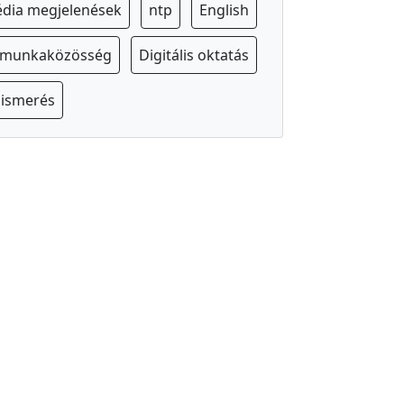
dia megjelenések
ntp
English
s munkaközösség
Digitális oktatás
lismerés