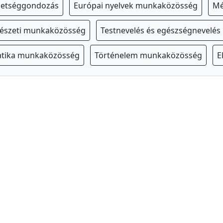
hetséggondozás
Európai nyelvek munkaközösség
Mé
észeti munkaközösség
Testnevelés és egészségnevelé
tika munkaközösség
Történelem munkaközösség
E