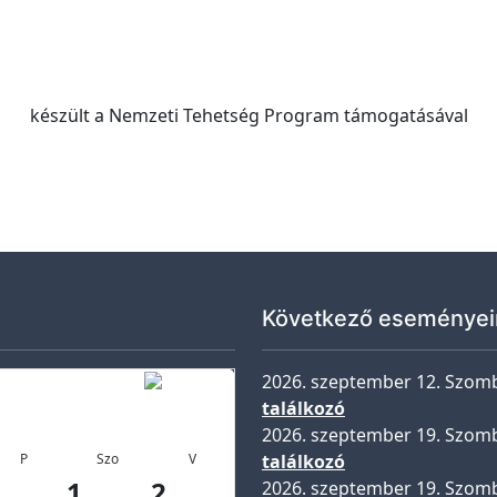
készült a Nemzeti Tehetség Program támogatásával
ramozó Országos Csapatverseny döntőjében
Következő eseményei
2026. szeptember 12. Szom
találkozó
2026. szeptember 19. Szom
P
Szo
V
találkozó
1
2
2026. szeptember 19. Szom