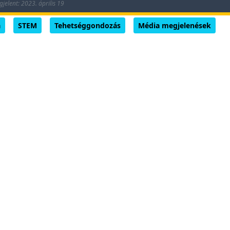
jelent: 2023. április 19
a
STEM
Tehetséggondozás
Média megjelenések