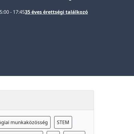
5:00
-
17:45
35 éves érettségi találkozó
ógiai munkaközösség
STEM