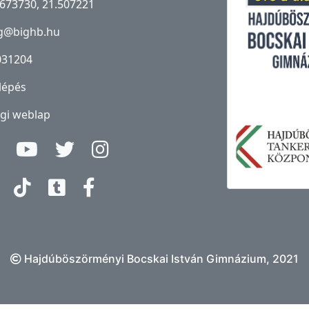
673730, 21.507221
g@bighb.hu
031204
lépés
gi weblap
Hajdúböszörményi Bocskai István Gimnázium, 2021