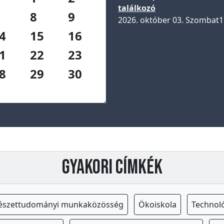
találkozó
8
9
2026. október 03. Szombat
1
4
15
16
1
22
23
8
29
30
Gyakori címkék
észettudományi munkaközösség
Ökoiskola
Technol