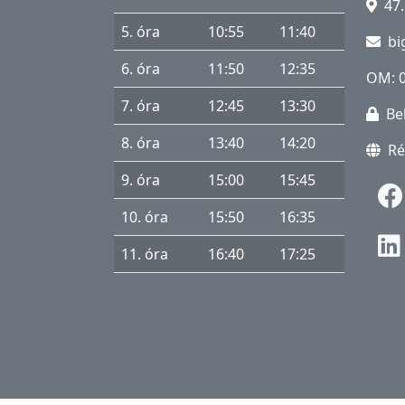
47.
o
l
5. óra
10:55
11:40
bi
a
6. óra
11:50
12:35
OM: 
-
e
7. óra
12:45
13:30
Be
g
8. óra
13:40
14:20
Ré
é
s
9. óra
15:00
15:45
z
10. óra
15:50
16:35
s
é
11. óra
16:40
17:25
g
ü
g
y
S