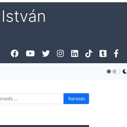
István
esés
Keresés