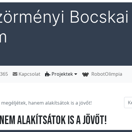
örményi Bocskai 
m
 365
Kapcsolat
Projektek
RobotOlimpia
Ker
 megéljétek, hanem alakítsátok is a jövőt!
nem alakítsátok is a jövőt!