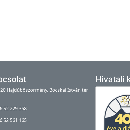
pcsolat
Hivatali
20 Hajdúböszörmény, Bocskai István tér
6 52 229 368
6 52 561 165