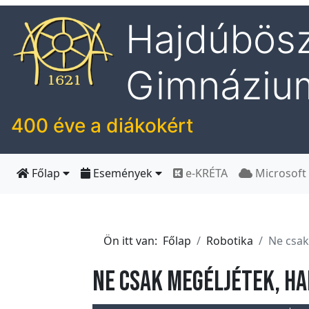
Hajdúbösz
I
Gimnáziu
s
k
o
400 éve a diákokért
l
á
n
Főlap
Események
e-KRÉTA
Microsoft
k
H
Ön itt van:
Főlap
Robotika
Ne csak
í
r
Ne csak megéljétek, ha
e
k